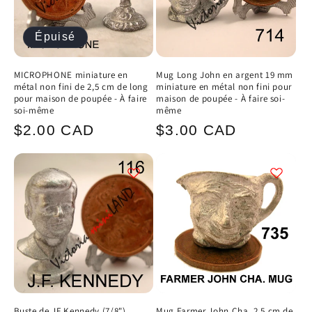
Épuisé
MICROPHONE miniature en
Mug Long John en argent 19 mm
métal non fini de 2,5 cm de long
miniature en métal non fini pour
pour maison de poupée - À faire
maison de poupée - À faire soi-
soi-même
même
Prix
Prix
$2.00 CAD
$3.00 CAD
habituel
habituel
Buste de JF Kennedy (7/8")
Mug Farmer John Cha. 2,5 cm de