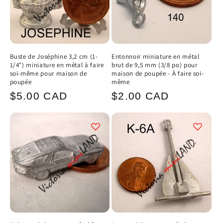
Buste de Joséphine 3,2 cm (1-
Entonnoir miniature en métal
1/4") miniature en métal à faire
brut de 9,5 mm (3/8 po) pour
soi-même pour maison de
maison de poupée - À faire soi-
poupée
même
Prix
Prix
$5.00 CAD
$2.00 CAD
habituel
habituel