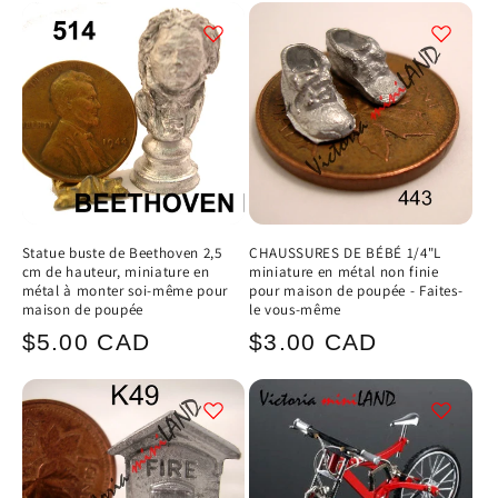
Statue buste de Beethoven 2,5
CHAUSSURES DE BÉBÉ 1/4"L
cm de hauteur, miniature en
miniature en métal non finie
métal à monter soi-même pour
pour maison de poupée - Faites-
maison de poupée
le vous-même
Prix
Prix
$5.00 CAD
$3.00 CAD
habituel
habituel