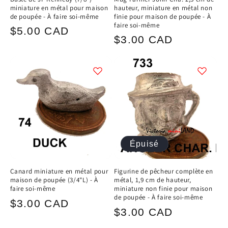
miniature en métal pour maison
hauteur, miniature en métal non
de poupée - À faire soi-même
finie pour maison de poupée - À
faire soi-même
Prix
$5.00 CAD
Prix
$3.00 CAD
habituel
habituel
Épuisé
Canard miniature en métal pour
Figurine de pêcheur complète en
maison de poupée (3/4"L) - À
métal, 1,9 cm de hauteur,
faire soi-même
miniature non finie pour maison
de poupée - À faire soi-même
Prix
$3.00 CAD
Prix
$3.00 CAD
habituel
habituel