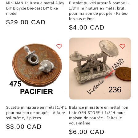
Mini MAN 1:10 scale metal Alloy
Pistolet pulvérisateur à pompe 1-
DIY Bicycle Die-cast DIY bike
1/8"H miniature en métal brut
model
pour maison de poupée - Faites-
le vous-même
Prix
$29.00 CAD
Prix
$4.00 CAD
habituel
habituel
Sucette miniature en métal 1/4"L
Balance miniature en métal non
pour maison de poupée - À faire
finie ORN STORE 1-1/8"H pour
soi-même, 2 pièces
maison de poupée - Faites-le
vous-même
Prix
$3.00 CAD
Prix
$6.00 CAD
habituel