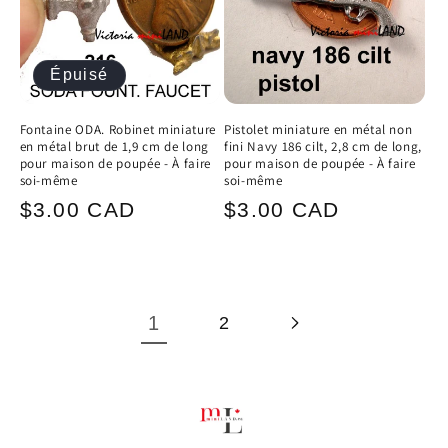
Épuisé
Fontaine ODA. Robinet miniature
Pistolet miniature en métal non
en métal brut de 1,9 cm de long
fini Navy 186 cilt, 2,8 cm de long,
pour maison de poupée - À faire
pour maison de poupée - À faire
soi-même
soi-même
Prix
Prix
$3.00 CAD
$3.00 CAD
habituel
habituel
1
2