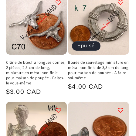
c
t
i
Épuisé
o
n
Crâne de bœuf à longues cornes,
Bouée de sauvetage miniature en
2 pièces, 2,5 cm de long,
métal non finie de 3,8 cm de long
:
miniature en métal non finie
pour maison de poupée - À faire
pour maison de poupée - Faites-
soi-même
le vous-même
Prix
$4.00 CAD
Prix
$3.00 CAD
habituel
habituel