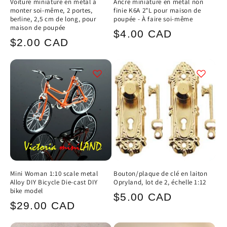
Voiture miniature en métal à
Ancre miniature en métal non
monter soi-même, 2 portes,
finie K6A 2"L pour maison de
berline, 2,5 cm de long, pour
poupée - À faire soi-même
maison de poupée
Prix
$4.00 CAD
Prix
$2.00 CAD
habituel
habituel
Mini Woman 1:10 scale metal
Bouton/plaque de clé en laiton
Alloy DIY Bicycle Die-cast DIY
Opryland, lot de 2, échelle 1:12
bike model
Prix
$5.00 CAD
Prix
$29.00 CAD
habituel
habituel