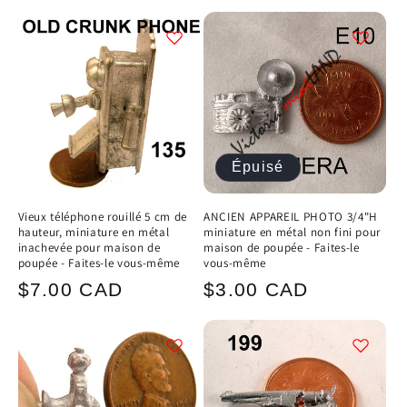
habituel
Épuisé
Vieux téléphone rouillé 5 cm de
ANCIEN APPAREIL PHOTO 3/4"H
hauteur, miniature en métal
miniature en métal non fini pour
inachevée pour maison de
maison de poupée - Faites-le
poupée - Faites-le vous-même
vous-même
Prix
Prix
$7.00 CAD
$3.00 CAD
habituel
habituel