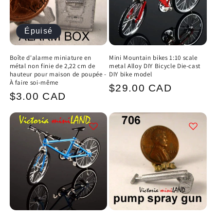
Épuisé
Boîte d'alarme miniature en
Mini Mountain bikes 1:10 scale
métal non finie de 2,22 cm de
metal Alloy DIY Bicycle Die-cast
hauteur pour maison de poupée -
DIY bike model
À faire soi-même
Prix
$29.00 CAD
Prix
$3.00 CAD
habituel
habituel