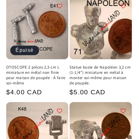
Épuisé
OTOSCOPE 2 pièces 2,5 cm L
Statue buste de Napoléon 3,2 cm
miniature en métal non finie
(1-1/4") miniature en métal à
pour maison de poupée - À faire
monter soi-même pour maison
soi-même
de poupée.
Prix
Prix
$4.00 CAD
$5.00 CAD
habituel
habituel