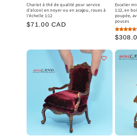
Chariot à thé de qualité pour service
Escalier mi
d'alcool en noyer ou en acajou, roues à
1:12, en b
l'échelle 1:12
poupée, ave
pouces
Prix
$71.00 CAD
habituel
Prix
$308.
habitu