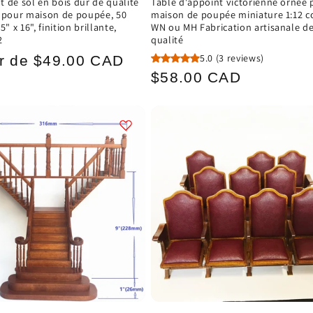
 de sol en bois dur de qualité
Table d'appoint victorienne ornée 
 pour maison de poupée, 50
maison de poupée miniature 1:12 c
" x 16", finition brillante,
WN ou MH Fabrication artisanale d
2
qualité
5.0
(3 reviews)
ir de $49.00 CAD
Prix
$58.00 CAD
el
habituel