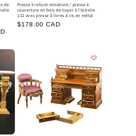
es de
Presse à reliure miniature / presse à
helle
couverture en bois de noyer à l'échelle
1:12 avec presse à livres à vis en métal
Prix
$178.00 CAD
AD
habituel