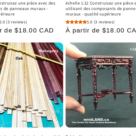
nstruisez une pièce avec des
échelle 1:12 Construisez une pièce 
s de panneaux muraux -
utilisant des composants de pann
périeure
muraux - qualité supérieure
5.0
(3 reviews)
5.0
(3 reviews)
Prix
ir de $18.00 CAD
À partir de $18.00 C
el
habituel