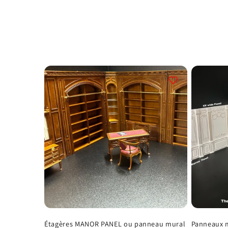
o
l
l
e
c
t
i
o
Étagères MANOR PANEL ou panneau mural
Panneaux m