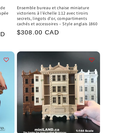
 de
Ensemble bureau et chaise miniature
upée
victoriens à l'échelle 1:12 avec tiroirs
secrets, lingots d'or, compartiments
cachés et accessoires – Style anglais 1860
Prix
$308.00 CAD
AD
habituel