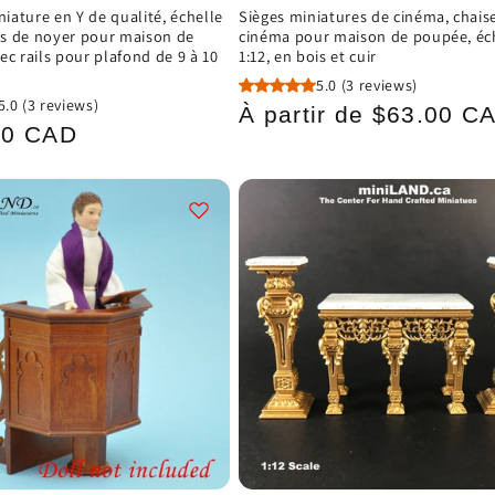
niature en Y de qualité, échelle
Sièges miniatures de cinéma, chais
ois de noyer pour maison de
cinéma pour maison de poupée, éc
c rails pour plafond de 9 à 10
1:12, en bois et cuir
5.0
(3 reviews)
5.0
(3 reviews)
Prix
À partir de $63.00 C
00 CAD
habituel
el