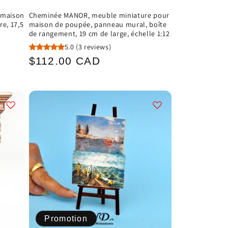
 maison
Cheminée MANOR, meuble miniature pour
e, 17,5
maison de poupée, panneau mural, boîte
de rangement, 19 cm de large, échelle 1:12
5.0
(3 reviews)
Prix
$112.00 CAD
habituel
Promotion