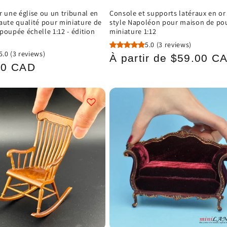
r une église ou un tribunal en
Console et supports latéraux en or
aute qualité pour miniature de
style Napoléon pour maison de po
poupée échelle 1:12 - édition
miniature 1:12
5.0
(3 reviews)
5.0
(3 reviews)
Prix
À partir de $59.00 C
00 CAD
habituel
el