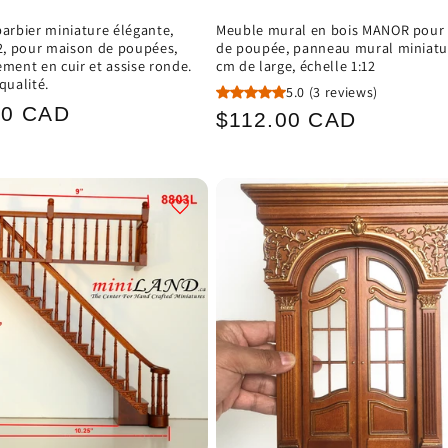
barbier miniature élégante,
Meuble mural en bois MANOR pour
12, pour maison de poupées,
de poupée, panneau mural miniatur
ement en cuir et assise ronde.
cm de large, échelle 1:12
qualité.
5.0
(3 reviews)
00 CAD
Prix
$112.00 CAD
el
habituel