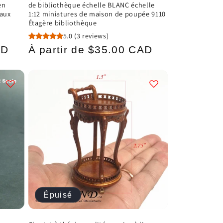
en
de bibliothèque échelle BLANC échelle
eaux
1:12 miniatures de maison de poupée 9110
Étagère bibliothèque
5.0
(3 reviews)
Prix
AD
À partir de $35.00 CAD
habituel
Épuisé