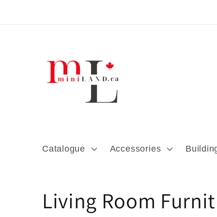
Ignorer et
passer au
contenu
Catalogue
Accessories
Buildin
C
Living Room Furnit