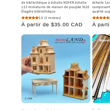
de bibliothèque à échelle NOYER échelle
échelle Co
n
1:12 miniatures de maison de poupée 9110
composant
Étagère bibliothèque
qualité su
:
5.0
(3 reviews)
Prix
Prix
À partir de $35.00 CAD
À part
habituel
habitu