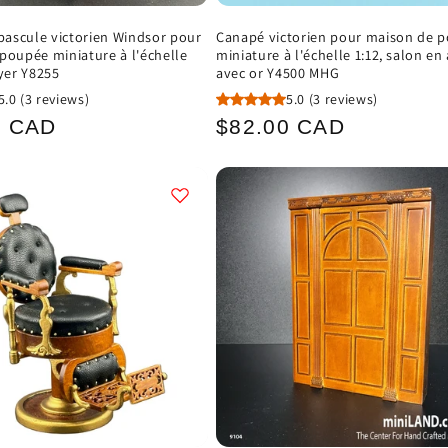
 bascule victorien Windsor pour
Canapé victorien pour maison de 
poupée miniature à l'échelle
miniature à l'échelle 1:12, salon en
oyer Y8255
avec or Y4500 MHG
5.0
(3 reviews)
5.0
(3 reviews)
Prix
0 CAD
$82.00 CAD
el
habituel