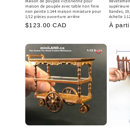
Maison de poupée victorienne pour
Revêtement
maison de poupée avec table non finie
supérieure
non peinte 1:144 maison miniature pour
bandes, 19,5
1/12 pièces ouverture arrière
échelle 1:1
Prix
Prix
$123.00 CAD
À part
habituel
habitu