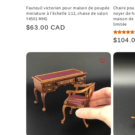
Fauteuil victorien pour maison de poupée
Chaire pou
miniature à l'échelle 1:12, chaise de salon
noyer de h
Y4501 MHG
maison de 
limitée
Prix
$63.00 CAD
habituel
Prix
$104.
habitu