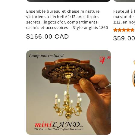
Ensemble bureau et chaise miniature
Fauteuil à
victoriens à l'échelle 1:12 avec tiroirs
maison de 
secrets, lingots d'or, compartiments
1:12, en n
cachés et accessoires – Style anglais 1860
Prix
$166.00 CAD
Prix
$59.0
habituel
habitu