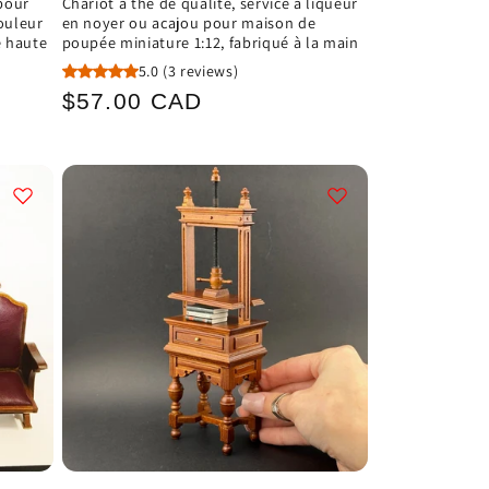
pour
Chariot à thé de qualité, service à liqueur
ouleur
en noyer ou acajou pour maison de
e haute
poupée miniature 1:12, fabriqué à la main
5.0
(3 reviews)
Prix
$57.00 CAD
habituel