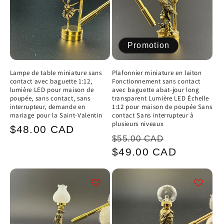
Promotion
Lampe de table miniature sans
Plafonnier miniature en laiton
contact avec baguette 1:12,
Fonctionnement sans contact
lumière LED pour maison de
avec baguette abat-jour long
poupée, sans contact, sans
transparent Lumière LED Échelle
interrupteur, demande en
1:12 pour maison de poupée Sans
mariage pour la Saint-Valentin
contact Sans interrupteur à
plusieurs niveaux
Prix
$48.00 CAD
Prix
Prix
$55.00 CAD
habituel
habituel
promotion
$49.00 CAD