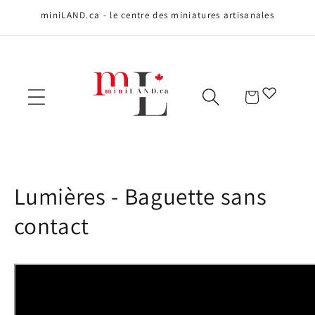
Ignorer et
miniLAND.ca - le centre des miniatures artisanales
passer au
contenu
Panier
C
Lumières - Baguette sans
o
contact
l
l
e