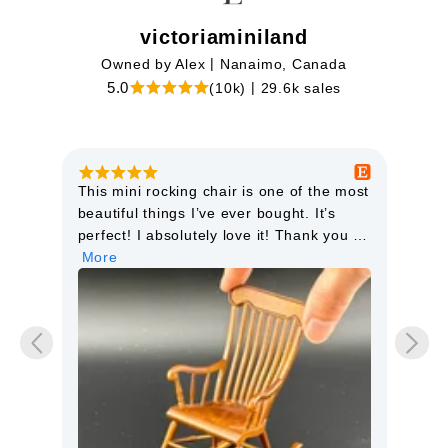
victoriaminiland
|
Owned by Alex
Nanaimo, Canada
|
5.0
(10k)
29.6k sales
s
This mini rocking chair is one of the most
I ju
l
beautiful things I’ve ever bought. It’s
wel
kly.
perfect! I absolutely love it! Thank you so
de.
much.
More