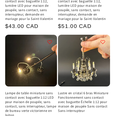
contact avec baguette 1:12,
contact avec baguette 1:12,
lumière LED pour maison de
lumière LED pour maison de
poupée, sans contact, sans
poupée, sans contact, sans
interrupteur, demande en
interrupteur, demande en
mariage pour la Saint-Valentin
mariage pour la Saint-Valentin
Prix
Prix
$43.00 CAD
$51.00 CAD
habituel
habituel
Lampe de table miniature sans
Lustre en cristal 6 bras Miniature
contact avec baguette 1:12 LED
Fonctionnement sans contact
pour maison de poupée, sans
avec baguette Échelle 1:12 pour
contact, sans interrupteur, lampe
maison de poupée Sans contact
de bureau verte victorienne en
Sans interrupteur
laiton