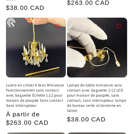
Prix
$263.00 CAD
Prix
$38.00 CAD
habituel
habituel
Lustre en cristal 6 bras Miniature
Lampe de table miniature sans
Fonctionnement sans contact
contact avec baguette 1:12 LED
avec baguette Échelle 1:12 pour
pour maison de poupée, sans
maison de poupée Sans contact
contact, sans interrupteur, lampe
Sans interrupteur
de bureau verte victorienne en
laiton
Prix
À partir de
Prix
$38.00 CAD
habituel
$263.00 CAD
habituel