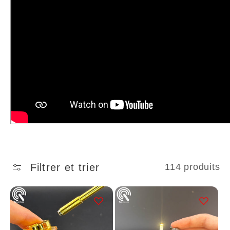
c
t
i
o
n
:
Filtrer et trier
114 produits