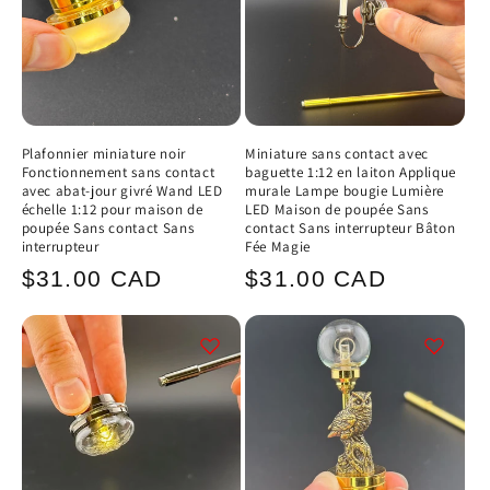
Plafonnier miniature noir
Miniature sans contact avec
Fonctionnement sans contact
baguette 1:12 en laiton Applique
avec abat-jour givré Wand LED
murale Lampe bougie Lumière
échelle 1:12 pour maison de
LED Maison de poupée Sans
poupée Sans contact Sans
contact Sans interrupteur Bâton
interrupteur
Fée Magie
Prix
Prix
$31.00 CAD
$31.00 CAD
habituel
habituel