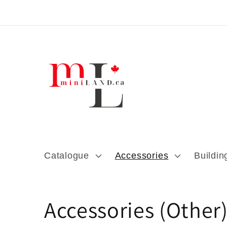
Ignorer et
passer au
contenu
Catalogue
Accessories
Buildin
C
Accessories (Other