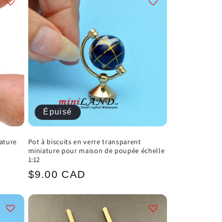
Épuisé
ature
Pot à biscuits en verre transparent
miniature pour maison de poupée échelle
1:12
Prix
$9.00 CAD
el
habituel