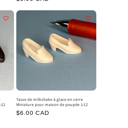
habituel
e
Tasse de milkshake à glace en verre
:12
Miniature pour maison de poupée 1:12
Prix
$6.00 CAD
habituel