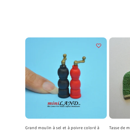
o
l
l
e
c
t
i
o
Grand moulin à sel et à poivre coloré à
Tasse de m