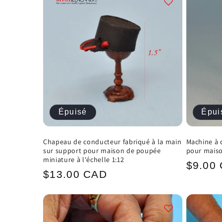
Épuisé
Épui
Chapeau de conducteur fabriqué à la main
Machine à 
sur support pour maison de poupée
pour maiso
miniature à l'échelle 1:12
Prix
$9.00
Prix
$13.00 CAD
habitu
habituel