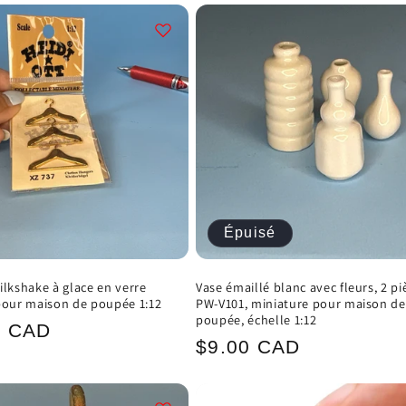
Épuisé
ilkshake à glace en verre
Vase émaillé blanc avec fleurs, 2 pi
pour maison de poupée 1:12
PW-V101, miniature pour maison de
poupée, échelle 1:12
0 CAD
Prix
$9.00 CAD
el
habituel