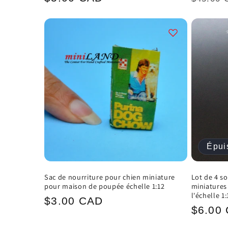
habituel
habitu
Épui
Sac de nourriture pour chien miniature
Lot de 4 s
pour maison de poupée échelle 1:12
miniatures
l'échelle 1:
Prix
$3.00 CAD
Prix
$6.00
habituel
habitu