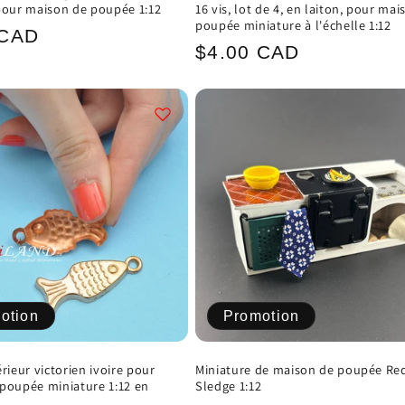
pour maison de poupée 1:12
16 vis, lot de 4, en laiton, pour ma
poupée miniature à l'échelle 1:12
 CAD
Prix
$4.00 CAD
el
habituel
otion
Promotion
rieur victorien ivoire pour
Miniature de maison de poupée Re
poupée miniature 1:12 en
Sledge 1:12