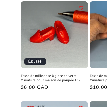
Épuisé
Tasse de milkshake à glace en verre
Tasse de m
Miniature pour maison de poupée 1:12
Miniature 
Prix
Prix
$6.00 CAD
$10.0
habituel
habitu