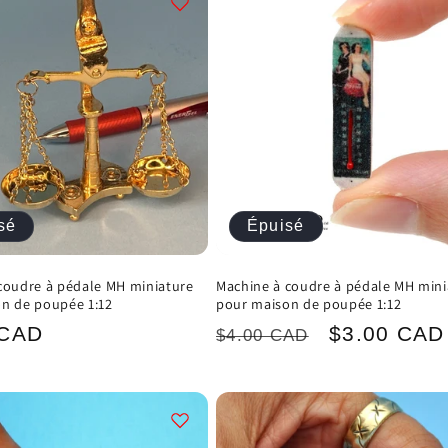
sé
Épuisé
coudre à pédale MH miniature
Machine à coudre à pédale MH mini
n de poupée 1:12
pour maison de poupée 1:12
Prix
Prix
 CAD
$3.00 CAD
$4.00 CAD
el
habituel
promotionn