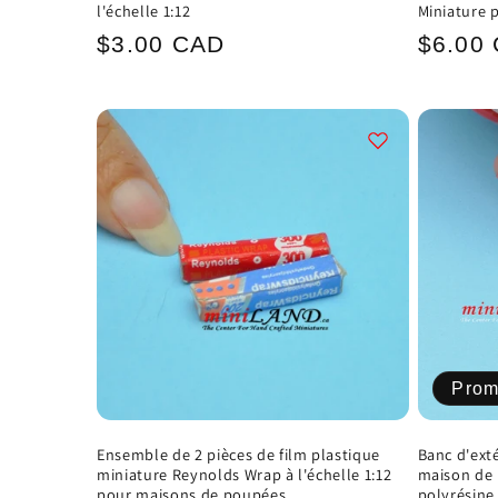
l'échelle 1:12
Miniature 
n
Prix
Prix
$3.00 CAD
$6.00
habituel
habitu
:
Prom
Ensemble de 2 pièces de film plastique
Banc d'exté
miniature Reynolds Wrap à l'échelle 1:12
maison de 
pour maisons de poupées
polyrésine