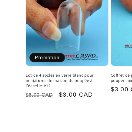
Promotion
Lot de 4 socles en verre blanc pour
Coffret de
miniatures de maison de poupée à
poupée mini
l'échelle 1:12
Prix
$3.00
Prix
Prix
$3.00 CAD
$6.00 CAD
habitu
habituel
promotionnel