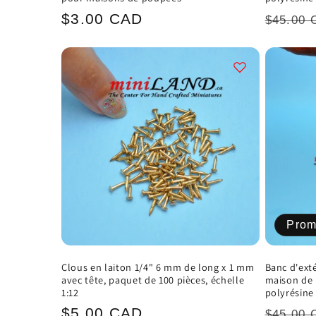
Prix
Prix
$3.00 CAD
$45.00 
habituel
habitu
Prom
Clous en laiton 1/4" 6 mm de long x 1 mm
Banc d'exté
avec tête, paquet de 100 pièces, échelle
maison de 
1:12
polyrésine
Prix
Prix
$5.00 CAD
$45.00 