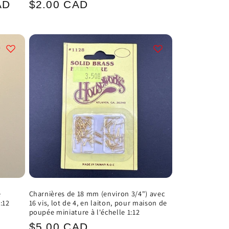
Prix
AD
$2.00 CAD
nel
habituel
e
Charnières de 18 mm (environ 3/4") avec
:12
16 vis, lot de 4, en laiton, pour maison de
poupée miniature à l'échelle 1:12
Prix
$5.00 CAD