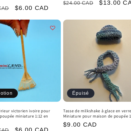
Prix
Prix
$13.00 C
$24.00 CAD
Prix
$6.00 CAD
CAD
habituel
promotion
el
promotionnel
otion
Épuisé
rieur victorien ivoire pour
Tasse de milkshake à glace en verr
poupée miniature 1:12 en
Miniature pour maison de poupée 1
Prix
$9.00 CAD
Prix
$6.00 CAD
CAD