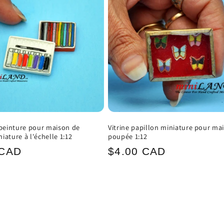
 peinture pour maison de
Vitrine papillon miniature pour ma
ature à l'échelle 1:12
poupée 1:12
Prix
 CAD
$4.00 CAD
el
habituel