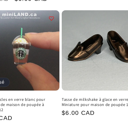
habituel
el
promotionnel
sé
ocles en verre blanc pour
Tasse de milkshake à glace en verr
 de maison de poupée à
Miniature pour maison de poupée 1
12
Prix
$6.00 CAD
 CAD
habituel
el