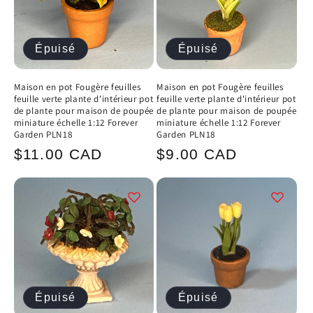
Épuisé
Épuisé
Maison en pot Fougère feuilles
Maison en pot Fougère feuilles
feuille verte plante d'intérieur pot
feuille verte plante d'intérieur pot
de plante pour maison de poupée
de plante pour maison de poupée
miniature échelle 1:12 Forever
miniature échelle 1:12 Forever
Garden PLN18
Garden PLN18
Prix
Prix
$11.00 CAD
$9.00 CAD
habituel
habituel
Épuisé
Épuisé