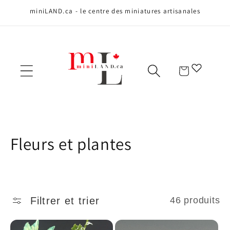
Ignorer et
miniLAND.ca - le centre des miniatures artisanales
passer au
contenu
Panier
C
Fleurs et plantes
o
l
Filtrer et trier
46 produits
l
e