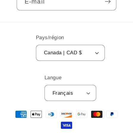
E-mail
Pays/région
Canada | CAD $
Langue
Français
Moyens
de
paiement