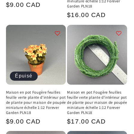
miniature échelle 1:12 Forever
Prix
$9.00 CAD
Garden PLN18
habituel
Prix
$16.00 CAD
habituel
Épuisé
Maison en pot Fougère feuilles
Maison en pot Fougère feuilles
feuille verte plante d'intérieur pot
feuille verte plante d'intérieur pot
de plante pour maison de poupée
de plante pour maison de poupée
miniature échelle 1:12 Forever
miniature échelle 1:12 Forever
Garden PLN18
Garden PLN18
Prix
Prix
$9.00 CAD
$17.00 CAD
habituel
habituel