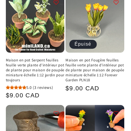
c
t
i
Épuisé
o
n
Maison en pot Serpent feuilles
Maison en pot Fougère feuilles
feuille verte plante d'intérieur pot
feuille verte plante d'intérieur pot
:
de plante pour maison de poupée
de plante pour maison de poupée
miniature échelle 1:12 jardin pour
miniature échelle 1:12 Forever
toujours
Garden PLN18
Prix
5.0
(3 reviews)
$9.00 CAD
Prix
$9.00 CAD
habituel
habituel