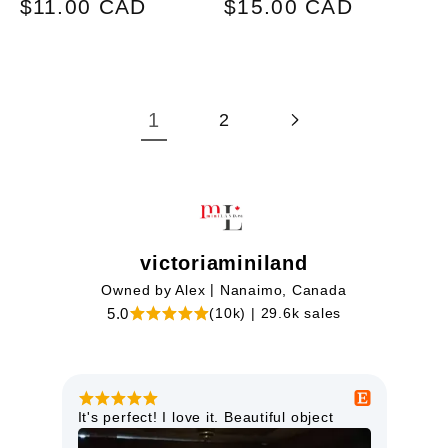
Prix
Prix
$11.00 CAD
$15.00 CAD
habituel
habituel
1
2
victoriaminiland
|
Owned by Alex
Nanaimo, Canada
|
5.0
(10k)
29.6k sales
This miniature light is just lovely. It is
Goo
high quality and will look perfect in my
orie