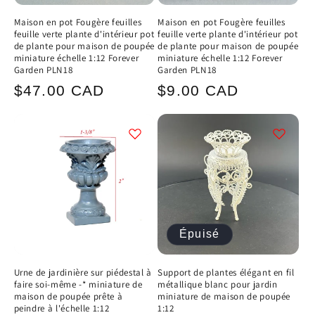
Maison en pot Fougère feuilles
Maison en pot Fougère feuilles
feuille verte plante d'intérieur pot
feuille verte plante d'intérieur pot
de plante pour maison de poupée
de plante pour maison de poupée
miniature échelle 1:12 Forever
miniature échelle 1:12 Forever
Garden PLN18
Garden PLN18
Prix
Prix
$47.00 CAD
$9.00 CAD
habituel
habituel
Épuisé
Urne de jardinière sur piédestal à
Support de plantes élégant en fil
faire soi-même -* miniature de
métallique blanc pour jardin
maison de poupée prête à
miniature de maison de poupée
peindre à l'échelle 1:12
1:12