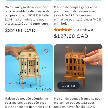
Micro Landygo store roombox
Maison de poupée géorgienne
pour assemblage de maison de
pour maison de poupée avec
poupée couleur NOYER échelle
table NOYER 1:144 maison
1:144 maison miniature pour
miniature pour 1/12 pièces V4037
pièces 1/12 Qualité supérieure
mini bois
Prix
5.0
(3 reviews)
$32.00 CAD
Prix
$127.00 CAD
habituel
habituel
Épuisé
Maison de poupée géorgienne
Maison de poupée française pour
pour maison de poupée avec
maison de poupée 1:12 avec
table non peinte non finie 1:144
table en noyer échelle 1/144,