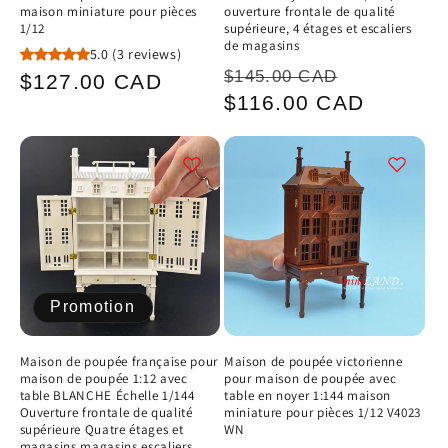
maison miniature pour pièces
ouverture frontale de qualité
1/12
supérieure, 4 étages et escaliers
de magasins
5.0
(3 reviews)
Prix
Prix
$145.00 CAD
Prix
$127.00 CAD
habituel
promotio
$116.00 CAD
habituel
Promotion
Maison de poupée française pour
Maison de poupée victorienne
maison de poupée 1:12 avec
pour maison de poupée avec
table BLANCHE Échelle 1/144
table en noyer 1:144 maison
Ouverture frontale de qualité
miniature pour pièces 1/12 V4023
supérieure Quatre étages et
WN
magasins magasins escaliers