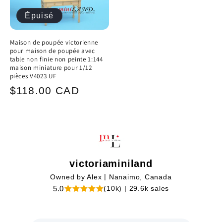
Épuisé
Maison de poupée victorienne
pour maison de poupée avec
table non finie non peinte 1:144
maison miniature pour 1/12
pièces V4023 UF
Prix
$118.00 CAD
habituel
victoriaminiland
|
Owned by Alex
Nanaimo, Canada
|
5.0
(10k)
29.6k sales