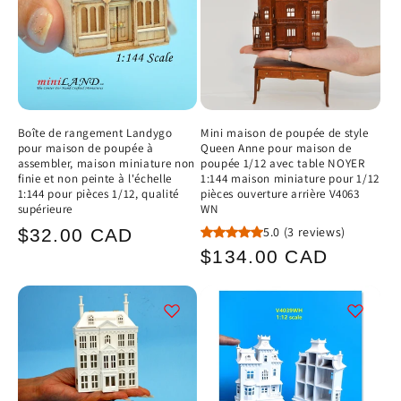
Boîte de rangement Landygo
Mini maison de poupée de style
pour maison de poupée à
Queen Anne pour maison de
assembler, maison miniature non
poupée 1/12 avec table NOYER
finie et non peinte à l'échelle
1:144 maison miniature pour 1/12
1:144 pour pièces 1/12, qualité
pièces ouverture arrière V4063
supérieure
WN
Prix
5.0
(3 reviews)
$32.00 CAD
Prix
$134.00 CAD
habituel
habituel