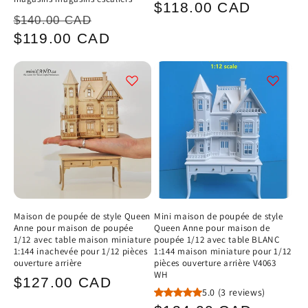
Prix
$118.00 CAD
Prix
Prix
$140.00 CAD
habituel
habituel
promotionnel
$119.00 CAD
Maison de poupée de style Queen
Mini maison de poupée de style
Anne pour maison de poupée
Queen Anne pour maison de
1/12 avec table maison miniature
poupée 1/12 avec table BLANC
1:144 inachevée pour 1/12 pièces
1:144 maison miniature pour 1/12
ouverture arrière
pièces ouverture arrière V4063
WH
Prix
$127.00 CAD
5.0
(3 reviews)
habituel