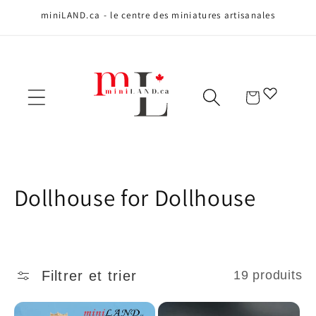
Ignorer et
miniLAND.ca - le centre des miniatures artisanales
passer au
contenu
Panier
C
Dollhouse for Dollhouse
o
l
Filtrer et trier
19 produits
l
e