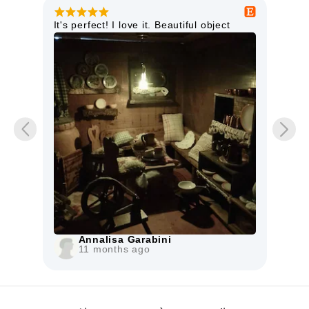
ter
It's perfect! I love it. Beautiful object
This
as
high
doll
item
Mo
iche
The 
Annalisa Garabini
11 months ago