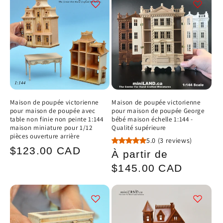
c
t
i
o
n
Maison de poupée victorienne
Maison de poupée victorienne
pour maison de poupée avec
pour maison de poupée George
:
table non finie non peinte 1:144
bébé maison échelle 1:144 -
maison miniature pour 1/12
Qualité supérieure
pièces ouverture arrière
5.0
(3 reviews)
Prix
$123.00 CAD
Prix
À partir de
habituel
habituel
$145.00 CAD