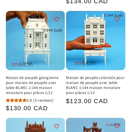
Prix
$134.00 CAD
habituel
Maison de poupée géorgienne
Maison de poupée coloniale pour
pour maison de poupée avec
maison de poupée avec table
table BLANC 1:144 maison
BLANC 1:144 maison miniature
miniature pour pièces 1/12
pour pièces 1/12
Prix
5.0
(3 reviews)
$123.00 CAD
Prix
$130.00 CAD
habituel
habituel