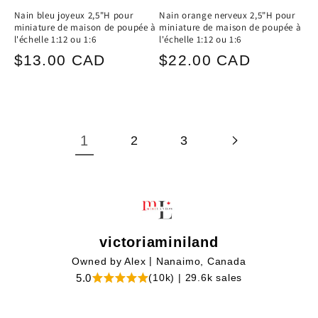
Nain bleu joyeux 2,5"H pour
Nain orange nerveux 2,5"H pour
miniature de maison de poupée à
miniature de maison de poupée à
l'échelle 1:12 ou 1:6
l'échelle 1:12 ou 1:6
Prix
Prix
$13.00 CAD
$22.00 CAD
habituel
habituel
1
2
3
victoriaminiland
|
Owned by Alex
Nanaimo, Canada
|
5.0
(10k)
29.6k sales