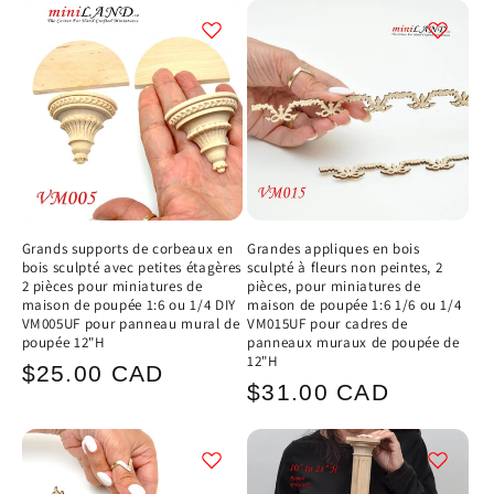
Grands supports de corbeaux en
Grandes appliques en bois
bois sculpté avec petites étagères
sculpté à fleurs non peintes, 2
2 pièces pour miniatures de
pièces, pour miniatures de
maison de poupée 1:6 ou 1/4 DIY
maison de poupée 1:6 1/6 ou 1/4
VM005UF pour panneau mural de
VM015UF pour cadres de
poupée 12"H
panneaux muraux de poupée de
12"H
Prix
$25.00 CAD
Prix
$31.00 CAD
habituel
habituel