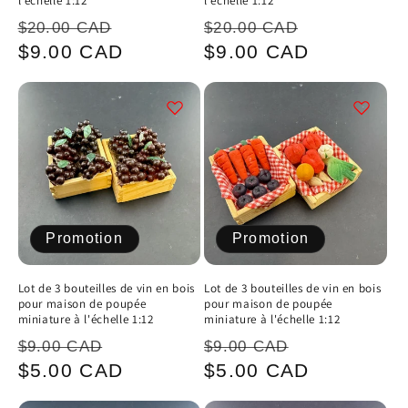
l'échelle 1:12
l'échelle 1:12
Prix
Prix
Prix
Prix
$20.00 CAD
$20.00 CAD
habituel
promotionnel
habituel
promotion
$9.00 CAD
$9.00 CAD
Promotion
Promotion
Lot de 3 bouteilles de vin en bois
Lot de 3 bouteilles de vin en bois
pour maison de poupée
pour maison de poupée
miniature à l'échelle 1:12
miniature à l'échelle 1:12
Prix
Prix
Prix
Prix
$9.00 CAD
$9.00 CAD
habituel
promotionnel
habituel
promotionn
$5.00 CAD
$5.00 CAD