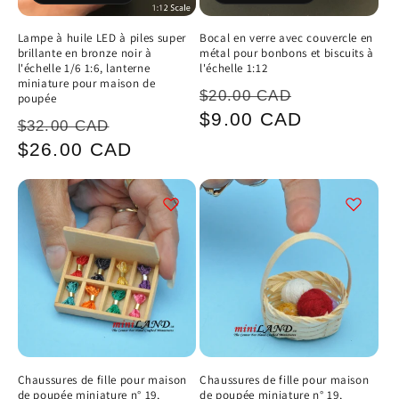
Lampe à huile LED à piles super
Bocal en verre avec couvercle en
brillante en bronze noir à
métal pour bonbons et biscuits à
l'échelle 1/6 1:6, lanterne
l'échelle 1:12
miniature pour maison de
Prix
Prix
$20.00 CAD
poupée
habituel
promotion
$9.00 CAD
Prix
Prix
$32.00 CAD
habituel
promotionnel
$26.00 CAD
Chaussures de fille pour maison
Chaussures de fille pour maison
de poupée miniature n° 19,
de poupée miniature n° 19,