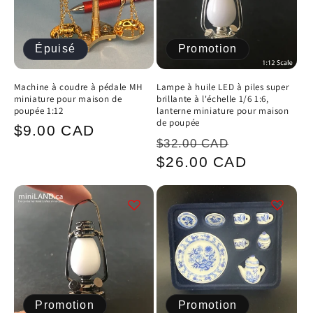
Épuisé
Promotion
Machine à coudre à pédale MH
Lampe à huile LED à piles super
miniature pour maison de
brillante à l'échelle 1/6 1:6,
poupée 1:12
lanterne miniature pour maison
de poupée
Prix
$9.00 CAD
Prix
Prix
$32.00 CAD
habituel
habituel
promotion
$26.00 CAD
Promotion
Promotion