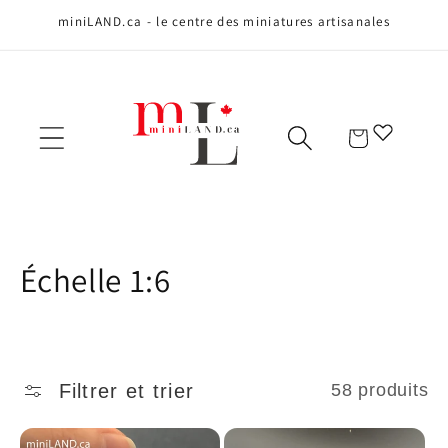
Ignorer et
miniLAND.ca - le centre des miniatures artisanales
passer au
contenu
Panier
C
Échelle 1:6
o
l
Filtrer et trier
58 produits
l
e