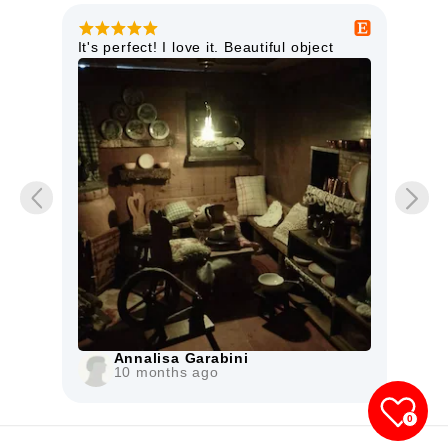
ter
It's perfect! I love it. Beautiful object
This
as
high
doll
item
Mo
iche
The 
Annalisa Garabini
10 months ago
0