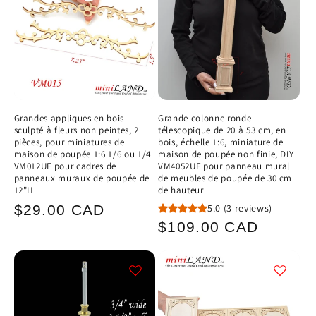
Grandes appliques en bois
Grande colonne ronde
sculpté à fleurs non peintes, 2
télescopique de 20 à 53 cm, en
pièces, pour miniatures de
bois, échelle 1:6, miniature de
maison de poupée 1:6 1/6 ou 1/4
maison de poupée non finie, DIY
VM012UF pour cadres de
VM4052UF pour panneau mural
panneaux muraux de poupée de
de meubles de poupée de 30 cm
12"H
de hauteur
Prix
5.0
(3 reviews)
$29.00 CAD
Prix
$109.00 CAD
habituel
habituel