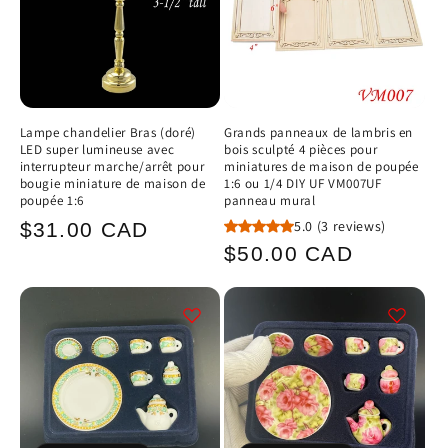
Lampe chandelier Bras (doré)
Grands panneaux de lambris en
LED super lumineuse avec
bois sculpté 4 pièces pour
interrupteur marche/arrêt pour
miniatures de maison de poupée
bougie miniature de maison de
1:6 ou 1/4 DIY UF VM007UF
poupée 1:6
panneau mural
Prix
5.0
(3 reviews)
$31.00 CAD
Prix
$50.00 CAD
habituel
habituel