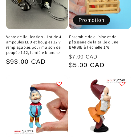
Promotion
Vente de liquidation - Lot de 4
Ensemble de cuisine et de
ampoules LED et bougies 12 V
pâtisserie de la taille d'une
remplaçables pour maison de
BARBIE à l'échelle 1/6
poupée 1:12, lumière blanche
Prix
Prix
$7.00 CAD
Prix
$93.00 CAD
habituel
promotionn
$5.00 CAD
habituel