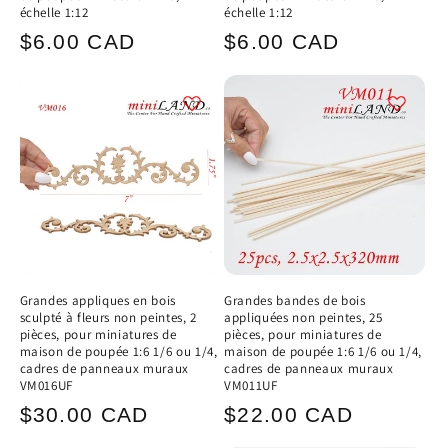
échelle 1:12
échelle 1:12
Prix
Prix
$6.00 CAD
$6.00 CAD
habituel
habituel
Grandes appliques en bois
Grandes bandes de bois
sculpté à fleurs non peintes, 2
appliquées non peintes, 25
pièces, pour miniatures de
pièces, pour miniatures de
maison de poupée 1:6 1/6 ou 1/4,
maison de poupée 1:6 1/6 ou 1/4,
cadres de panneaux muraux
cadres de panneaux muraux
VM016UF
VM011UF
Prix
Prix
$30.00 CAD
$22.00 CAD
habituel
habituel