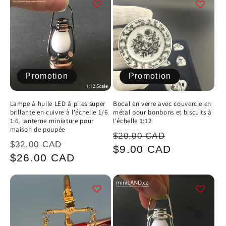
c
t
i
Promotion
Promotion
o
n
Lampe à huile LED à piles super
Bocal en verre avec couvercle en
brillante en cuivre à l'échelle 1/6
métal pour bonbons et biscuits à
:
1:6, lanterne miniature pour
l'échelle 1:12
maison de poupée
Prix
Prix
$20.00 CAD
Prix
Prix
$32.00 CAD
habituel
promotion
$9.00 CAD
habituel
promotionnel
$26.00 CAD