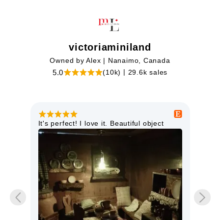
victoriaminiland
|
Owned by Alex
Nanaimo, Canada
|
5.0
(10k)
29.6k sales
ct! I love it. Beautiful object
This miniature light is jus
high quality and will loo
dollhouse. I am so pleas
items I have purchased f
More
The service is excellent.
Patti
11 months ago