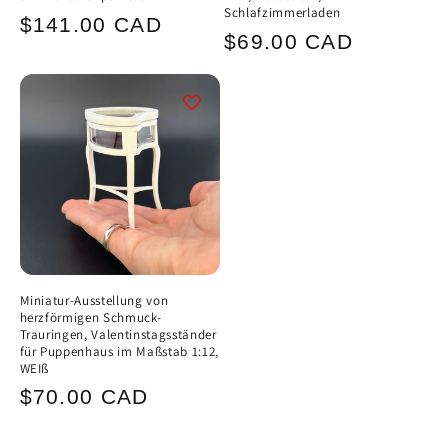
Schlafzimmerladen
Normaler
$141.00 CAD
Normaler
$69.00 CAD
Preis
Preis
Miniatur-Ausstellung von
herzförmigen Schmuck-
Trauringen, Valentinstagsständer
für Puppenhaus im Maßstab 1:12,
WEIß
Normaler
$70.00 CAD
Preis