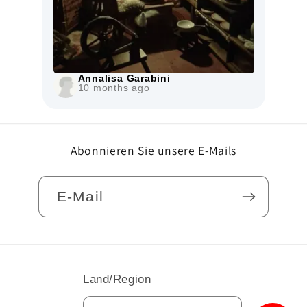
alisa Garabini
months ago
Abonnieren Sie unsere E-Mails
E-Mail
Land/Region