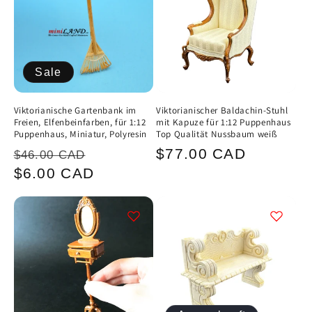
Sale
Viktorianische Gartenbank im
Viktorianischer Baldachin-Stuhl
Freien, Elfenbeinfarben, für 1:12
mit Kapuze für 1:12 Puppenhaus
Puppenhaus, Miniatur, Polyresin
Top Qualität Nussbaum weiß
Normaler
Verkaufspreis
Normaler
$77.00 CAD
$46.00 CAD
Preis
Preis
$6.00 CAD