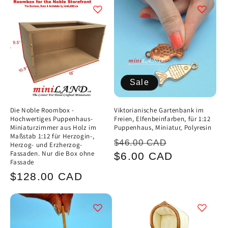
g
o
r
i
Sale
e
:
Die Noble Roombox -
Viktorianische Gartenbank im
Hochwertiges Puppenhaus-
Freien, Elfenbeinfarben, für 1:12
Miniaturzimmer aus Holz im
Puppenhaus, Miniatur, Polyresin
Maßstab 1:12 für Herzogin-,
Normaler
Verkaufsp
$46.00 CAD
Herzog- und Erzherzog-
Fassaden. Nur die Box ohne
Preis
$6.00 CAD
Fassade
Normaler
$128.00 CAD
Preis