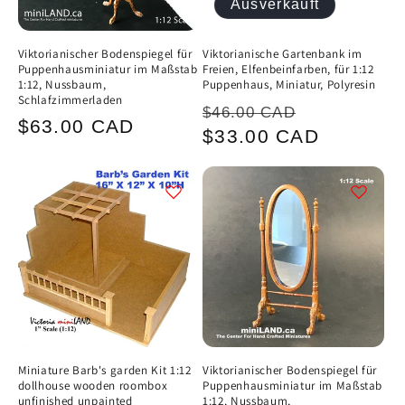
Ausverkauft
Viktorianischer Bodenspiegel für
Viktorianische Gartenbank im
Puppenhausminiatur im Maßstab
Freien, Elfenbeinfarben, für 1:12
1:12, Nussbaum,
Puppenhaus, Miniatur, Polyresin
Schlafzimmerladen
Normaler
Verkaufsp
$46.00 CAD
Normaler
$63.00 CAD
Preis
$33.00 CAD
Preis
Miniature Barb's garden Kit 1:12
Viktorianischer Bodenspiegel für
dollhouse wooden roombox
Puppenhausminiatur im Maßstab
unfinished unpainted
1:12, Nussbaum,