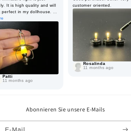
ly. It is high quality and will
customer oriented.
k perfect in my dollhouse. I
so pleased with all of the
re
ms I have purchased from
 seller. The service is
llent.
Rosalinda
11 months ago
Patti
11 months ago
Abonnieren Sie unsere E-Mails
E-Mail