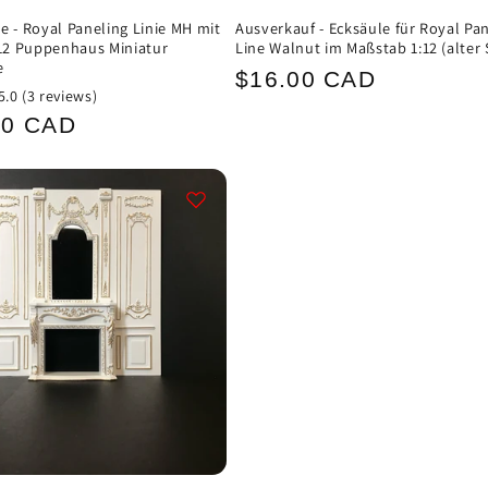
e - Royal Paneling Linie MH mit
Ausverkauf - Ecksäule für Royal Pa
:12 Puppenhaus Miniatur
Line Walnut im Maßstab 1:12 (alter S
e
Normaler
$16.00 CAD
5.0
(3 reviews)
Preis
ler
00 CAD