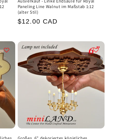
oyal
Ausverkauf - Linke Endsäule für Royal
:12
Paneling Line Walnut im Maßstab 1:12
(alter Stil)
Normaler
$12.00 CAD
Preis
liches
Großes, 6" dekoriertes königliches