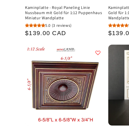
Kaminplatte - Royal Paneling Linie
Kaminplatt
Nussbaum mit Gold für 1:12 Puppenhaus
Gold für 1
Miniatur Wandplatte
Wandplatt
5.0
(3 reviews)
Normaler
Norma
$139.00 CAD
$139.
Preis
Preis