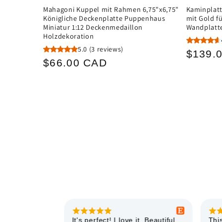
Mahagoni Kuppel mit Rahmen 6,75"x6,75"
Kaminplatt
Königliche Deckenplatte Puppenhaus
mit Gold f
Miniatur 1:12 Deckenmedaillon
Wandplatt
Holzdekoration
5.0
(3 reviews)
Norma
$139.
Normaler
$66.00 CAD
Preis
Preis
ferung und
It's perfect! I love it. Beautiful
This