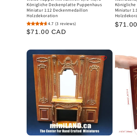
Königliche Deckenplatte Puppenhaus
Königliche
Miniatur 1:12 Deckenmedaillon
Miniatur 1
Holzdekoration
Holzdekor
Norma
4.7
(3 reviews)
$71.0
Normaler
$71.00 CAD
Preis
Preis