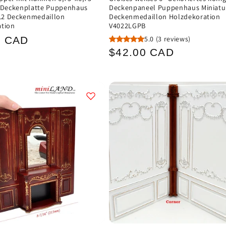
 Deckenplatte Puppenhaus
Deckenpaneel Puppenhaus Miniatur
:12 Deckenmedaillon
Deckenmedaillon Holzdekoration
ation
V4022LGPB
ler
5.0
(3 reviews)
0 CAD
Normaler
$42.00 CAD
Preis