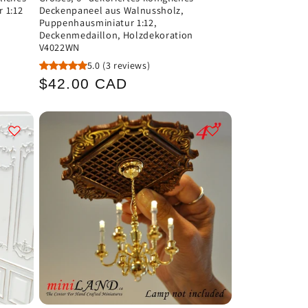
 1:12
Deckenpaneel aus Walnussholz,
Puppenhausminiatur 1:12,
Deckenmedaillon, Holzdekoration
V4022WN
5.0
(3 reviews)
Normaler
$42.00 CAD
Preis