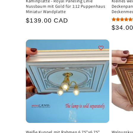
Kaminplatte - Royal Paneling Linie
Kleines we
Nussbaum mit Gold für 1:12 Puppenhaus
Deckenpan
Miniatur Wandplatte
Deckenmed
Normaler
$139.00 CAD
Norma
$34.0
Preis
Preis
Weiße Kuppel mit Rahmen 6,75"x6,75"
Walnusskup