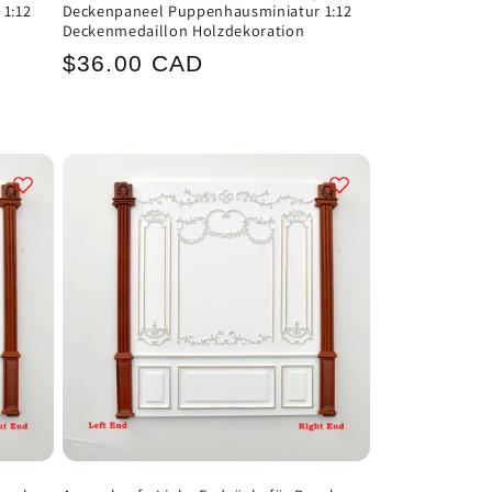
 1:12
Deckenpaneel Puppenhausminiatur 1:12
Deckenmedaillon Holzdekoration
Normaler
$36.00 CAD
Preis