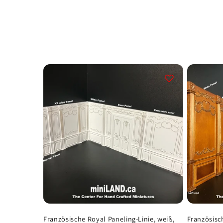
a
t
e
g
o
r
i
e
Französische Royal Paneling-Linie, weiß,
Französisc