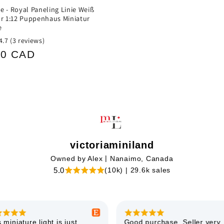
e - Royal Paneling Linie Weiß
ür 1:12 Puppenhaus Miniatur
e
4.7
(3 reviews)
ler
00 CAD
victoriaminiland
|
Owned by Alex
Nanaimo, Canada
|
5.0
(10k)
29.6k sales
 miniature light is just
Good purchase. Seller very