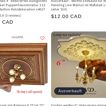
ißes 4" dekoriertes königliches
Ausverkauf - Rechte Endsäule für R
eel Puppenhausminiatur 1:12
Paneling Line Walnut im Maßstab 1
aillon Holzdekoration v4027
(alter Stil)
Normaler
5.0
(3 reviews)
$12.00 CAD
ler
0 CAD
Preis
Ausverkauft
pel mit Rahmen 6,75"x6,75"
Großes weißes 6" dekoriertes könig