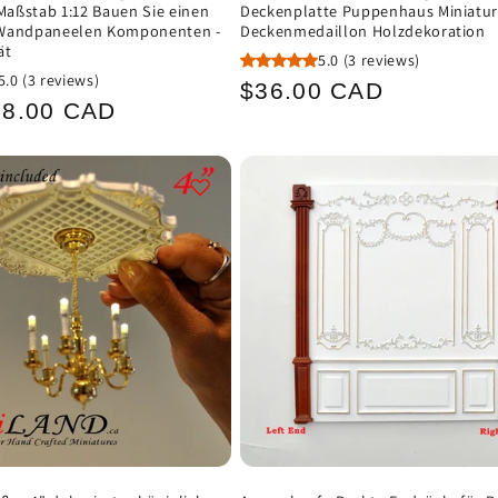
ßstab 1:12 Bauen Sie einen
Deckenplatte Puppenhaus Miniatur
Wandpaneelen Komponenten -
Deckenmedaillon Holzdekoration
ät
5.0
(3 reviews)
5.0
(3 reviews)
Normaler
$36.00 CAD
ler
18.00 CAD
Preis