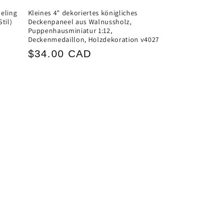
neling
Kleines 4" dekoriertes königliches
til)
Deckenpaneel aus Walnussholz,
Puppenhausminiatur 1:12,
Deckenmedaillon, Holzdekoration v4027
Normaler
$34.00 CAD
Preis