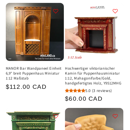
Preis
MANOR Bar Wandpaneel Einheit
Hochwertiger viktorianischer
6,9" breit Puppenhaus Miniatur
Kamin für Puppenhausminiatur
1:12 Maßstab
1:12, Mahagonifarbe/Gold,
handgefertigtes Holz, Y9512MHG
Normaler
$112.00 CAD
5.0
(3 reviews)
Preis
Normaler
$60.00 CAD
Preis