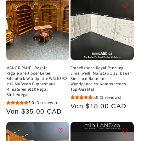
g
o
r
i
e
:
MANOR PANEL Regale
Französische Royal Paneling-
Regaleinheit oder Leiter
Linie, weiß, Maßstab 1:12. Bauen
Bibliothek Wandplatte WALNUSS
Sie einen Raum mit
1:12 Maßstab Puppenhaus
Wandpaneelen-Komponenten –
Miniaturen 9110 Regal
Top-Qualität
Bücherregal
5.0
(3 reviews)
5.0
(3 reviews)
Normaler
Von $18.00 CAD
Normaler
Von $35.00 CAD
Preis
Preis