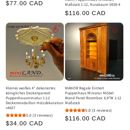
Normaler
$77.00 CAD
Maßstab 1:12, Nussbaum 0659-4
Preis
Normaler
$116.00 CAD
Preis
Kleines weißes 4" dekoriertes
MANOR Regale Einheit
königliches Deckenpaneel
Puppenhaus Miniatur Möbel
Puppenhausminiatur 1:12
Wand Panel Roombox 6,9"W 1:12
Deckenmedaillon Holzdekoration
Maßstab
v4027
5.0
(3 reviews)
5.0
(3 reviews)
Normaler
$116.00 CAD
Normaler
$34.00 CAD
Preis