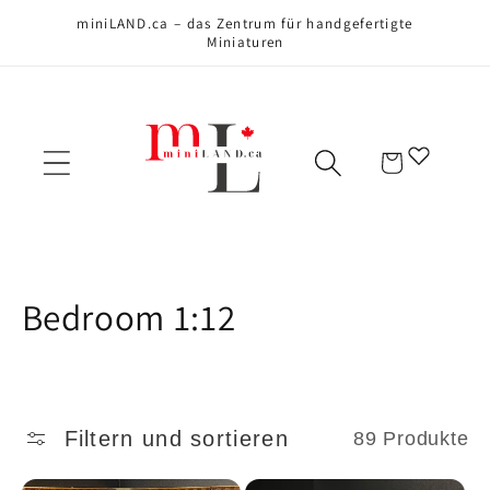
Direkt zum
miniLAND.ca – das Zentrum für handgefertigte
Inhalt
Miniaturen
Warenkorb
K
Bedroom 1:12
a
t
Filtern und sortieren
89 Produkte
e