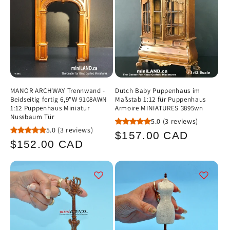
MANOR ARCHWAY Trennwand -
Dutch Baby Puppenhaus im
Beidseitig fertig 6,9"W 9108AWN
Maßstab 1:12 für Puppenhaus
1:12 Puppenhaus Miniatur
Armoire MINIATURES 3895wn
Nussbaum Tür
5.0
(3 reviews)
5.0
(3 reviews)
Normaler
$157.00 CAD
Normaler
$152.00 CAD
Preis
Preis