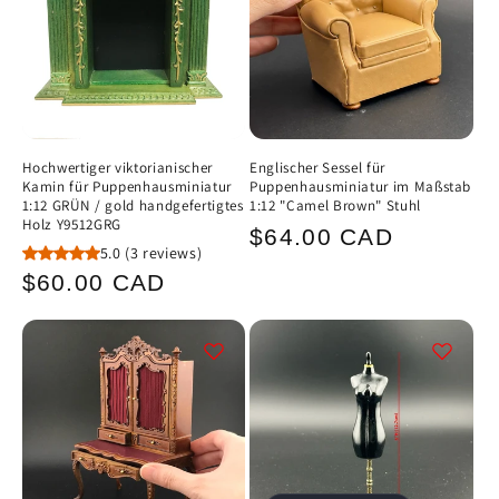
Hochwertiger viktorianischer
Englischer Sessel für
Kamin für Puppenhausminiatur
Puppenhausminiatur im Maßstab
1:12 GRÜN / gold handgefertigtes
1:12 "Camel Brown" Stuhl
Holz Y9512GRG
Normaler
$64.00 CAD
5.0
(3 reviews)
Preis
Normaler
$60.00 CAD
Preis