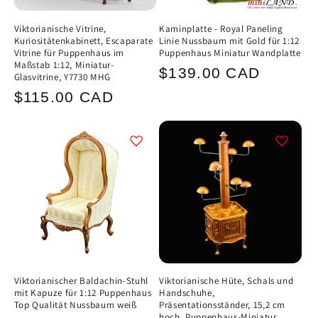
Viktorianische Vitrine,
Kaminplatte - Royal Paneling
Kuriositätenkabinett, Escaparate
Linie Nussbaum mit Gold für 1:12
Vitrine für Puppenhaus im
Puppenhaus Miniatur Wandplatte
Maßstab 1:12, Miniatur-
Normaler
$139.00 CAD
Glasvitrine, Y7730 MHG
Preis
Normaler
$115.00 CAD
Preis
Viktorianischer Baldachin-Stuhl
Viktorianische Hüte, Schals und
mit Kapuze für 1:12 Puppenhaus
Handschuhe,
Top Qualität Nussbaum weiß
Präsentationsständer, 15,2 cm
hoch, Puppenhaus-Miniatur,