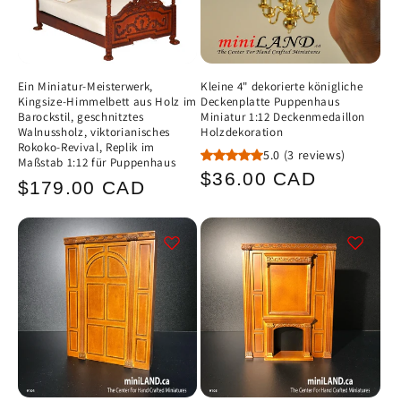
Ein Miniatur-Meisterwerk,
Kleine 4" dekorierte königliche
Kingsize-Himmelbett aus Holz im
Deckenplatte Puppenhaus
Barockstil, geschnitztes
Miniatur 1:12 Deckenmedaillon
Walnussholz, viktorianisches
Holzdekoration
Rokoko-Revival, Replik im
5.0
(3 reviews)
Maßstab 1:12 für Puppenhaus
Normaler
$36.00 CAD
Normaler
$179.00 CAD
Preis
Preis