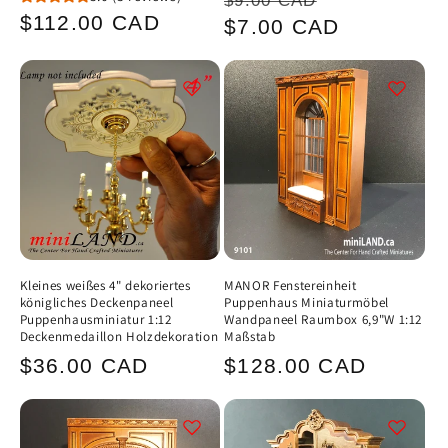
$9.00 CAD
Normaler
$112.00 CAD
Preis
$7.00 CAD
Preis
Kleines weißes 4" dekoriertes
MANOR Fenstereinheit
königliches Deckenpaneel
Puppenhaus Miniaturmöbel
Puppenhausminiatur 1:12
Wandpaneel Raumbox 6,9"W 1:12
Deckenmedaillon Holzdekoration
Maßstab
Normaler
Normaler
$36.00 CAD
$128.00 CAD
Preis
Preis