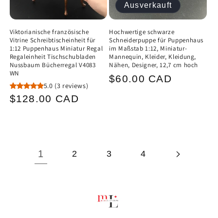
Ausverkauft
Viktorianische französische
Hochwertige schwarze
Vitrine Schreibtischeinheit für
Schneiderpuppe für Puppenhaus
1:12 Puppenhaus Miniatur Regal
im Maßstab 1:12, Miniatur-
Regaleinheit Tischschubladen
Mannequin, Kleider, Kleidung,
Nussbaum Bücherregal V4083
Nähen, Designer, 12,7 cm hoch
WN
Normaler
$60.00 CAD
5.0
(3 reviews)
Preis
Normaler
$128.00 CAD
Preis
1
2
3
4