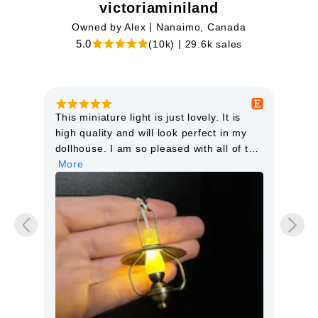
victoriaminiland
|
Owned by Alex
Nanaimo, Canada
|
5.0
(10k)
29.6k sales
This miniature light is just lovely. It is
Goo
high quality and will look perfect in my
orie
dollhouse. I am so pleased with all of the
items I have purchased from this seller.
More
The service is excellent.