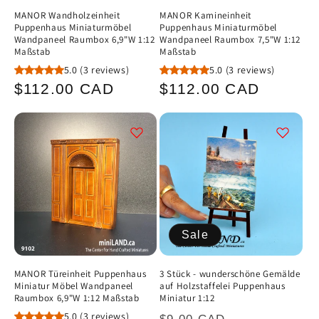
MANOR Wandholzeinheit
MANOR Kamineinheit
Puppenhaus Miniaturmöbel
Puppenhaus Miniaturmöbel
Wandpaneel Raumbox 6,9"W 1:12
Wandpaneel Raumbox 7,5"W 1:12
Maßstab
Maßstab
5.0
(3 reviews)
5.0
(3 reviews)
Normaler
Normaler
$112.00 CAD
$112.00 CAD
Preis
Preis
Sale
MANOR Türeinheit Puppenhaus
3 Stück - wunderschöne Gemälde
Miniatur Möbel Wandpaneel
auf Holzstaffelei Puppenhaus
Raumbox 6,9"W 1:12 Maßstab
Miniatur 1:12
Normaler
Verkaufspr
5.0
(3 reviews)