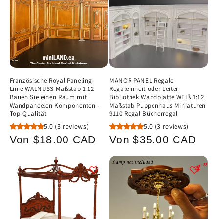
Französische Royal Paneling-
MANOR PANEL Regale
Linie WALNUSS Maßstab 1:12
Regaleinheit oder Leiter
Bauen Sie einen Raum mit
Bibliothek Wandplatte WEIß 1:12
Wandpaneelen Komponenten -
Maßstab Puppenhaus Miniaturen
Top-Qualität
9110 Regal Bücherregal
5.0
(3 reviews)
5.0
(3 reviews)
Normaler
Normaler
Von $18.00 CAD
Von $35.00 CAD
Preis
Preis