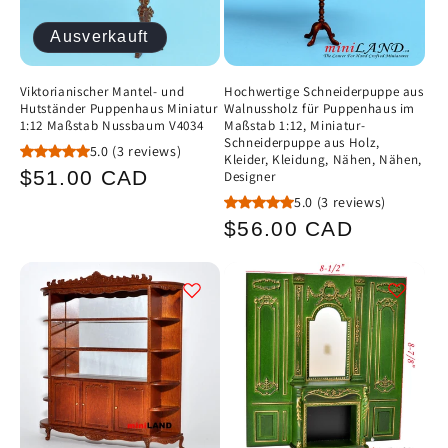
Ausverkauft
Viktorianischer Mantel- und
Hochwertige Schneiderpuppe aus
Hutständer Puppenhaus Miniatur
Walnussholz für Puppenhaus im
1:12 Maßstab Nussbaum V4034
Maßstab 1:12, Miniatur-
Schneiderpuppe aus Holz,
5.0
(3 reviews)
Kleider, Kleidung, Nähen, Nähen,
Normaler
$51.00 CAD
Designer
5.0
(3 reviews)
Preis
Normaler
$56.00 CAD
Preis