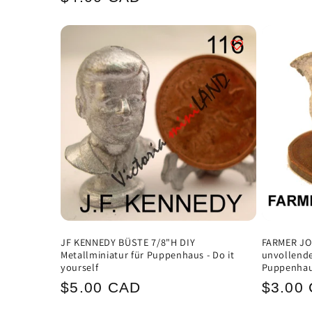
Preis
Preis
JF KENNEDY BÜSTE 7/8"H DIY
FARMER JO
Metallminiatur für Puppenhaus - Do it
unvollende
yourself
Puppenhaus
Normaler
Norma
$5.00 CAD
$3.00
Preis
Preis