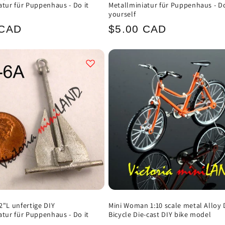
atur für Puppenhaus - Do it
Metallminiatur für Puppenhaus - Do
yourself
ler
Normaler
 CAD
$5.00 CAD
Preis
2"L unfertige DIY
Mini Woman 1:10 scale metal Alloy 
atur für Puppenhaus - Do it
Bicycle Die-cast DIY bike model