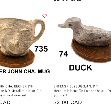
Preis
HN CHA. BECHER 1"H
ENTENSPIELZEUG 3/4"L DIY
te DIY Metallminiatur für
Metallminiatur für Puppenhaus - Do
 - Do it yourself
yourself
ler
Normaler
 CAD
$3.00 CAD
Preis