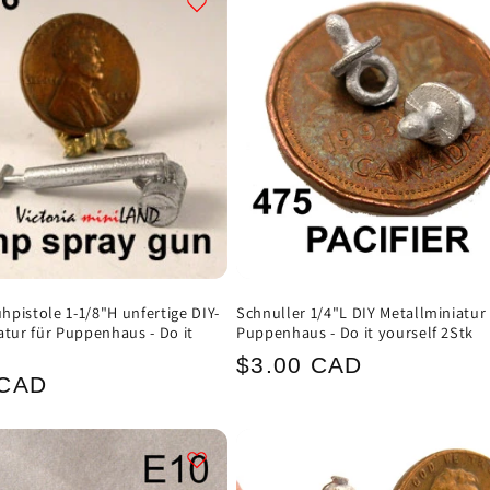
pistole 1-1/8"H unfertige DIY-
Schnuller 1/4"L DIY Metallminiatur 
atur für Puppenhaus - Do it
Puppenhaus - Do it yourself 2Stk
Normaler
$3.00 CAD
ler
 CAD
Preis