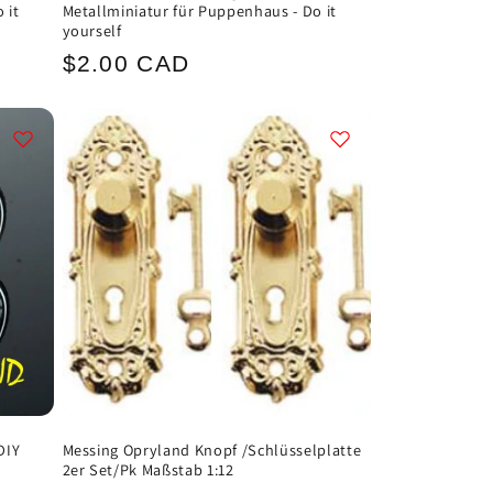
 it
Metallminiatur für Puppenhaus - Do it
yourself
Normaler
$2.00 CAD
Preis
DIY
Messing Opryland Knopf /Schlüsselplatte
2er Set/Pk Maßstab 1:12