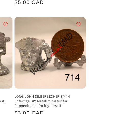
Normaler
$5.00 CAD
Preis
LONG JOHN SILBERBECHER 3/4"H
 it
unfertige DIY Metallminiatur für
Puppenhaus - Do it yourself
Normaler
$3.00 CAD