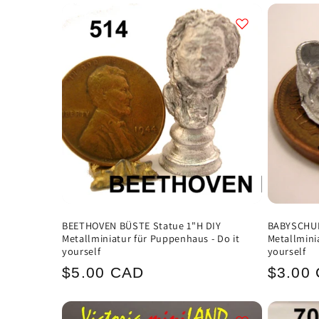
BEETHOVEN BÜSTE Statue 1"H DIY
BABYSCHUHE
Metallminiatur für Puppenhaus - Do it
Metallmini
yourself
yourself
Normaler
Norma
$5.00 CAD
$3.00
Preis
Preis