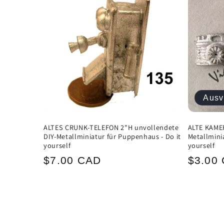
Ausv
ALTES CRUNK-TELEFON 2"H unvollendete
ALTE KAMER
DIY-Metallminiatur für Puppenhaus - Do it
Metallmini
yourself
yourself
Normaler
Norma
$7.00 CAD
$3.00
Preis
Preis