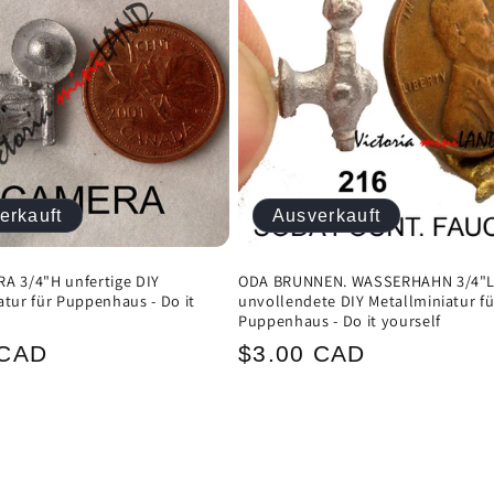
erkauft
Ausverkauft
A 3/4"H unfertige DIY
ODA BRUNNEN. WASSERHAHN 3/4"
atur für Puppenhaus - Do it
unvollendete DIY Metallminiatur fü
Puppenhaus - Do it yourself
ler
Normaler
 CAD
$3.00 CAD
Preis