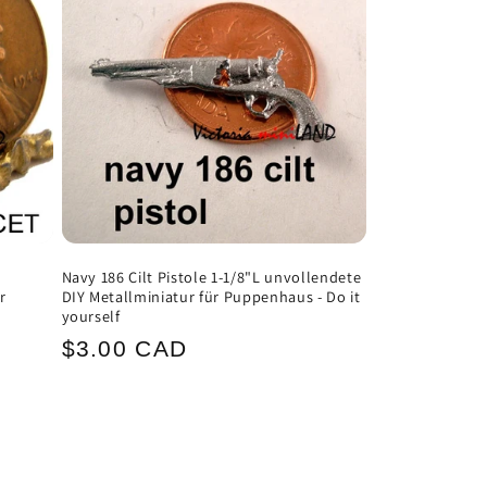
L
Navy 186 Cilt Pistole 1-1/8"L unvollendete
r
DIY Metallminiatur für Puppenhaus - Do it
yourself
Normaler
$3.00 CAD
Preis