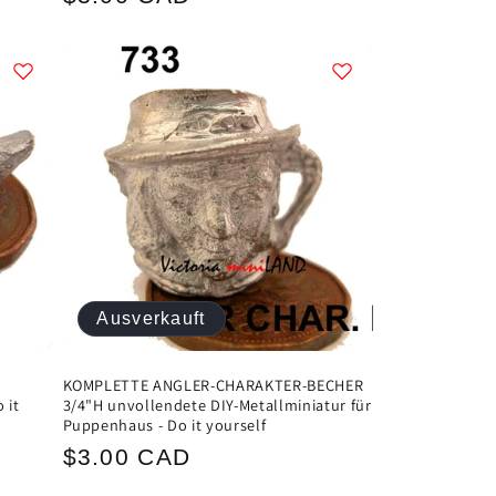
Preis
Ausverkauft
KOMPLETTE ANGLER-CHARAKTER-BECHER
 it
3/4"H unvollendete DIY-Metallminiatur für
Puppenhaus - Do it yourself
Normaler
$3.00 CAD
Preis