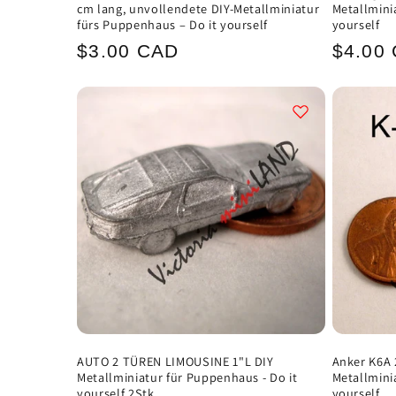
cm lang, unvollendete DIY-Metallminiatur
Metallmini
:
fürs Puppenhaus – Do it yourself
yourself
Normaler
Norma
$3.00 CAD
$4.00
Preis
Preis
AUTO 2 TÜREN LIMOUSINE 1"L DIY
Anker K6A 
Metallminiatur für Puppenhaus - Do it
Metallmini
yourself 2Stk
yourself