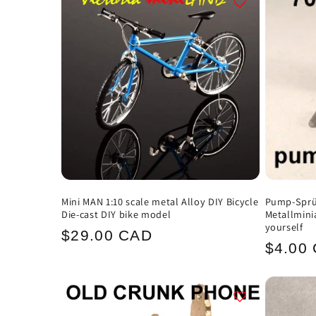
Mini MAN 1:10 scale metal Alloy DIY Bicycle
Pump-Sprüh
Die-cast DIY bike model
Metallmini
yourself
Normaler
$29.00 CAD
Norma
$4.00
Preis
Preis