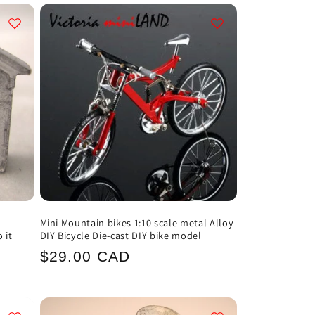
Mini Mountain bikes 1:10 scale metal Alloy
 it
DIY Bicycle Die-cast DIY bike model
Normaler
$29.00 CAD
Preis