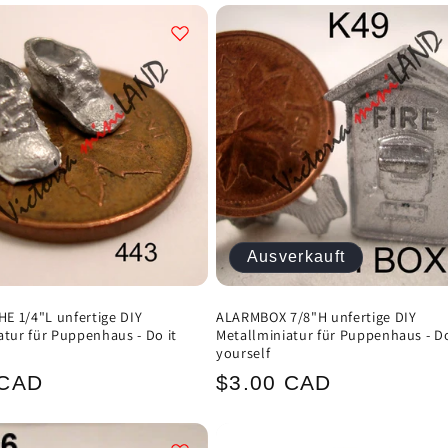
Ausverkauft
 1/4"L unfertige DIY
ALARMBOX 7/8"H unfertige DIY
atur für Puppenhaus - Do it
Metallminiatur für Puppenhaus - Do
yourself
ler
Normaler
 CAD
$3.00 CAD
Preis