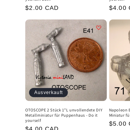
Normaler
Norma
$2.00 CAD
$4.00
Preis
Preis
Ausverkauft
OTOSCOPE 2 Stück 1"L unvollendete DIY
Napoleon B
Metallminiatur für Puppenhaus - Do it
Miniatur f
yourself
Norma
$5.00
Normaler
$4.00 CAD