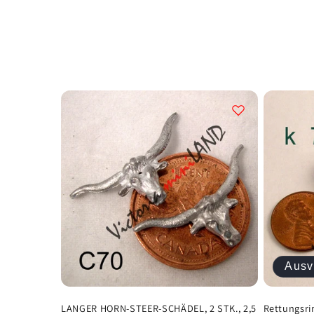
a
t
e
g
o
r
i
Ausv
e
LANGER HORN-STEER-SCHÄDEL, 2 STK., 2,5
Rettungsri