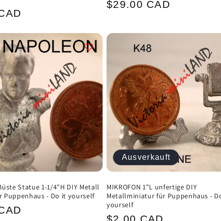
Normaler
$29.00 CAD
ler
 CAD
Preis
Ausverkauft
üste Statue 1-1/4"H DIY Metall
MIKROFON 1"L unfertige DIY
ür Puppenhaus - Do it yourself
Metallminiatur für Puppenhaus - Do
yourself
ler
 CAD
Normaler
$2.00 CAD